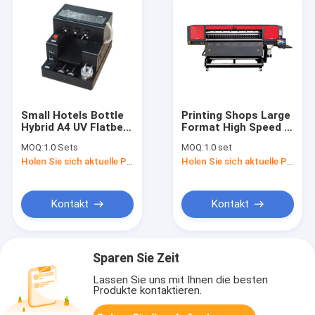
Small Hotels Bottle
Printing Shops Large
Hybrid A4 UV Flatbed
Format High Speed ​​
Printer With Rotary
Roll To Roll Digital
MOQ:
1.0 Sets
MOQ:
1.0 set
Device
Textile Printer
Holen Sie sich aktuelle Preis
Holen Sie sich aktuelle Preis
Polyester Printer Dye
Sublimation Printer
With Epson Printhead
Kontakt
Kontakt
Sparen Sie Zeit
Lassen Sie uns mit Ihnen die besten
Produkte kontaktieren.