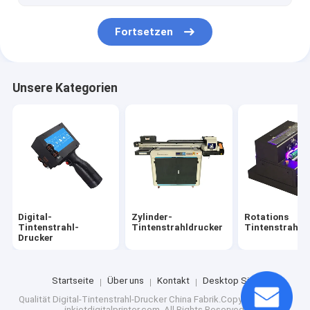
Fortsetzen
Unsere Kategorien
Digital-
Zylinder-
Rotations
Tintenstrahl-
Tintenstrahldrucker
Tintenstrahld
Drucker
Startseite
Über uns
Kontakt
Desktop Site
Qualität
Digital-Tintenstrahl-Drucker
China Fabrik.Copyright © 2026
inkjetdigitalprinter.com. All Rights Reserved.