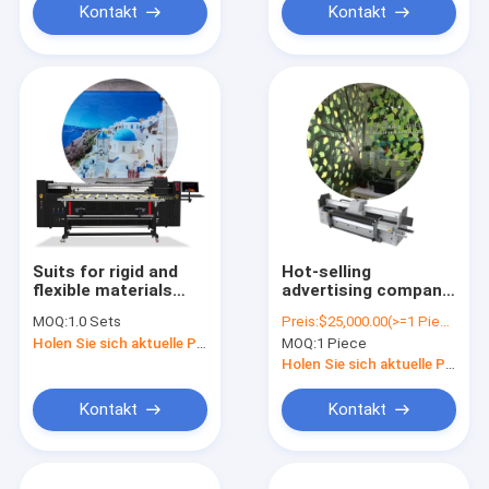
Kontakt
Kontakt
Suits for rigid and
Hot-selling
flexible materials
advertising company
printing MT MT-UV
SPRINTER Pro 2000
MOQ:
1.0 Sets
Preis:
$25,000.00(>=1 Pieces)
2000 large format UV
Power 2022
Holen Sie sich aktuelle Preis
MOQ:
1 Piece
hybrid printer for
acrylic printing
Holen Sie sich aktuelle Preis
Kontakt
Kontakt