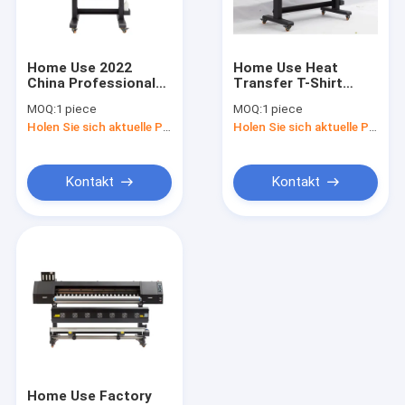
Kontakt
Home Use 2022
Home Use Heat
China Professional
Transfer T-Shirt
Digital-Tintenstrahl-Drucker
Manufacturer and
Printing PET Film
MOQ:
1 piece
MOQ:
1 piece
Top DTF Printing
Machine Supplier
Holen Sie sich aktuelle Preis
Holen Sie sich aktuelle Preis
Equipment DTF
60cm Digital Inkjet
Zylinder-Tintenstrahldrucker
Printer
DTF Printer
Rotations Tintenstrahldrucker
Kontakt
Kontakt
Druckmaschine mit Wellstoff
Sockendrucker
Drucker des einzelnen Durchlaufs
Hybrider UV-Drucker
DTF-Druckmaschine
Home Use Factory