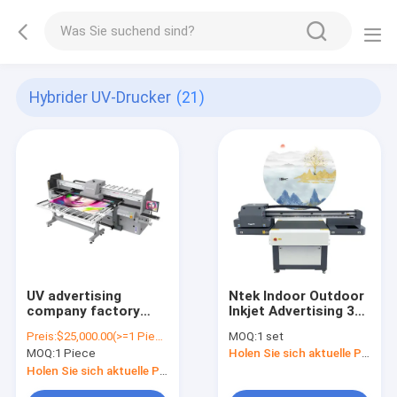
Hybrider UV-Drucker
(21)
UV advertising
Ntek Indoor Outdoor
company factory
Inkjet Advertising 3D
direct supply to label
Printer China 6090
Preis:
$25,000.00(>=1 Pieces)
MOQ:
1 set
printing machine roll
UV Lenticular Flatbed
MOQ:
1 Piece
Holen Sie sich aktuelle Preis
sticker printer
UV Printer
Sprinter
Holen Sie sich aktuelle Preis