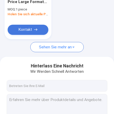
Price Large Format
UVflachbettdrucker
Textile High Speed ​​
MOQ:
1 piece
Digital Inkjet Printer
Drucker für die industrielle Sublimation
Holen Sie sich aktuelle Preis
Kontakt
Sehen Sie mehr an
Hinterlass Eine Nachricht
Wir Werden Schnell Antworten