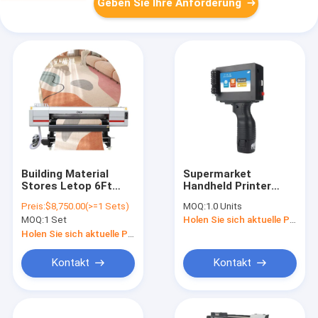
Geben Sie Ihre Anforderung
Building Material
Supermarket
Stores Letop 6Ft
Handheld Printer
High Speed ​​Hybrid
12.7mm 4.3" Touch
Preis:
$8,750.00(>=1 Sets)
MOQ:
1.0 Units
Leather Letop
Screen Batch Coder
MOQ:
1 Set
Holen Sie sich aktuelle Preis
4Heads China UV
TIJ Portable
Printer
Handheld Inkjet
Holen Sie sich aktuelle Preis
Printer With Good
Price
Kontakt
Kontakt