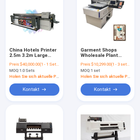
China Hotels Printer
Garment Shops
2.5m 3.2m Large
Wholesale Plant
Format Vinyl Banner
6090-3 Automatic
Preis:
$40,000.00(1 - 1 Sets) $25,000.00(>=2 Sets)
Preis:
$10,299.00(1 - 3 sets) $9,699.00(4 - 9 sets) $9,399.00(>=10 sets)
Poster Inkjet Plotter
Inkjet Machine Eco
MOQ:
1.0 Sets
MOQ:
1 set
UV Led Hybrid Printer
Digital Hybrid UV
Flatbed Printer
Holen Sie sich aktuelle Preis
Holen Sie sich aktuelle Preis
Kontakt
Kontakt
Nach Hause
Produits
Über uns